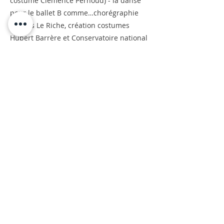
costume Clémence Pernoud) - la danse
pour le ballet B comme…chorégraphie
Nicolas Le Riche, création costumes
Hubert Barrère et Conservatoire national
supérieur de Paris. Pour les arts de la rue
et notamment pour le défilé de la
biennale de la danse de Lyon avec Les
Ateliers Frappaz et le groupe de
Villeurbanne (2016 et 2018). Habillage
régulier au Théâtre de la Croix-Rousse.
Guillermina Celedon fait appel à elle
pour la création des costumes de TRAFIC
et de Seul.e.s et une collaboration étroite
avec PLATEFORME se crée.
<<<
>>>