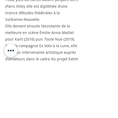
(Paris XIXe), elle est diplômée d’une
licence d’études théâtrales à la
Sorbonne-Nouvelle.
Elle devient ensuite l’assistante de la
metteure en scène Émilie Anna Maillet
pour Kant (2016) puis Toute Nue (2019).
Pour la compagnie Ex Voto à la Lune, elle
est aussi intervenante artistique auprès
d'amateurs dans le cadre du projet Extim
et comédienne dans la performance
associée.
Elle fait partie du collectif Plateforme où
elle joue dans Trafic (2016) puis dans
Seul.e.s. (2020).
<<<
>>>