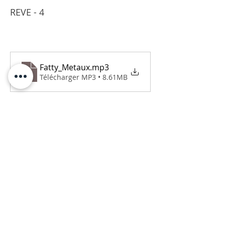
REVE - 4
Fatty_Metaux
.mp3
Télécharger MP3 • 8.61MB
Sur la petite place à Saint-Blaise on se 
retrouve à tout âge Fatty se confie sur 
ses rêves de loto et ces désillusion de 
logement. 
"Je vais reparler du problème de 
logement c'est ma désillusion la plus 
grande"